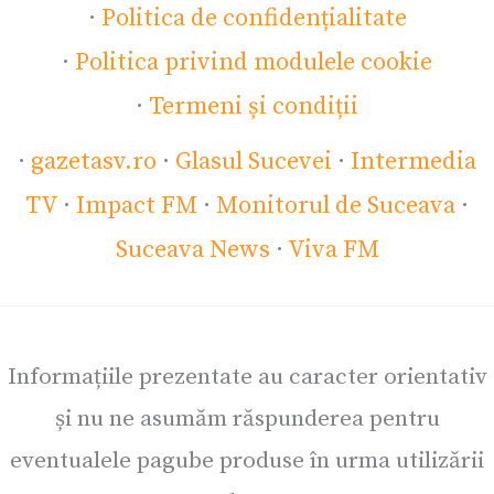
·
Politica de confidențialitate
·
Politica privind modulele cookie
·
Termeni și condiții
·
gazetasv.ro
·
Glasul Sucevei
·
Intermedia
TV
·
Impact FM
·
Monitorul de Suceava
·
Suceava News
·
Viva FM
Informațiile prezentate au caracter orientativ
și nu ne asumăm răspunderea pentru
eventualele pagube produse în urma utilizării