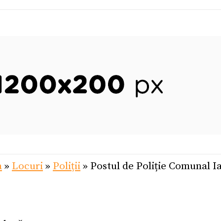
a
»
Locuri
»
Poliții
»
Postul de Poliție Comunal I