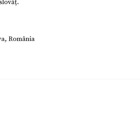
slovăț.
ava, România