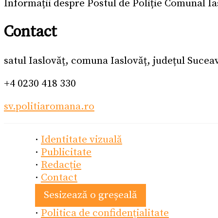
Informații despre Postul de Poliție Comunal Ia
Contact
satul Iaslovăț, comuna Iaslovăț, județul Suce
+4 0230 418 330
sv.politiaromana.ro
·
Identitate vizuală
·
Publicitate
·
Redacție
·
Contact
Sesizează o greșeală
·
Politica de confidențialitate