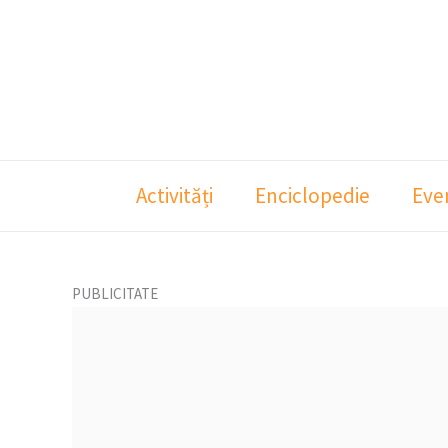
Skip
to
content
Activități
Enciclopedie
Eve
PUBLICITATE