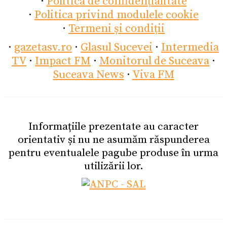
·
Politica de confidențialitate
·
Politica privind modulele cookie
·
Termeni și condiții
·
gazetasv.ro
·
Glasul Sucevei
·
Intermedia
TV
·
Impact FM
·
Monitorul de Suceava
·
Suceava News
·
Viva FM
Informațiile prezentate au caracter
orientativ și nu ne asumăm răspunderea
pentru eventualele pagube produse în urma
utilizării lor.