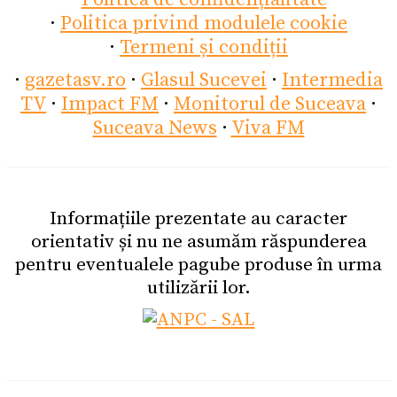
·
Politica privind modulele cookie
·
Termeni și condiții
·
gazetasv.ro
·
Glasul Sucevei
·
Intermedia
TV
·
Impact FM
·
Monitorul de Suceava
·
Suceava News
·
Viva FM
Informațiile prezentate au caracter
orientativ și nu ne asumăm răspunderea
pentru eventualele pagube produse în urma
utilizării lor.