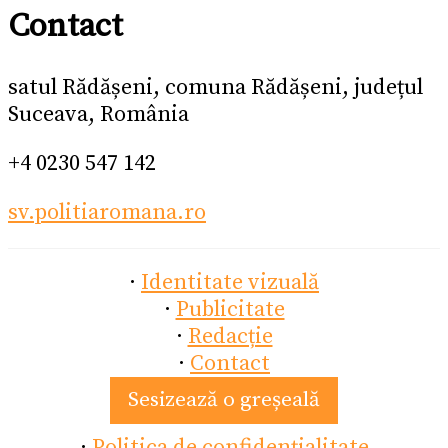
Contact
satul Rădășeni, comuna Rădășeni, județul
Suceava, România
+4 0230 547 142
sv.politiaromana.ro
·
Identitate vizuală
·
Publicitate
·
Redacție
·
Contact
Sesizează o greșeală
·
Politica de confidențialitate