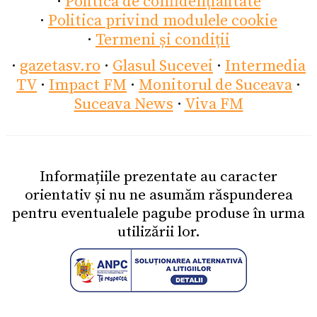
·
Politica de confidențialitate
·
Politica privind modulele cookie
·
Termeni și condiții
·
gazetasv.ro
·
Glasul Sucevei
·
Intermedia
TV
·
Impact FM
·
Monitorul de Suceava
·
Suceava News
·
Viva FM
Informațiile prezentate au caracter
orientativ și nu ne asumăm răspunderea
pentru eventualele pagube produse în urma
utilizării lor.