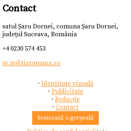
Contact
satul Șaru Dornei, comuna Șaru Dornei,
județul Suceava, România
+4 0230 574 453
sv.politiaromana.ro
·
Identitate vizuală
·
Publicitate
·
Redacție
·
Contact
Sesizează o greșeală