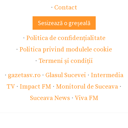
·
Contact
Sesizează o greșeală
·
Politica de confidențialitate
·
Politica privind modulele cookie
·
Termeni și condiții
·
gazetasv.ro
·
Glasul Sucevei
·
Intermedia
TV
·
Impact FM
·
Monitorul de Suceava
·
Suceava News
·
Viva FM