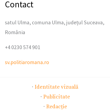
Contact
satul Ulma, comuna Ulma, județul Suceava,
România
+4 0230 574 901
sv.politiaromana.ro
·
Identitate vizuală
·
Publicitate
·
Redacție