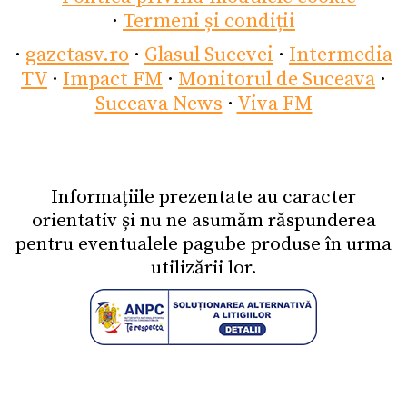
·
Termeni și condiții
·
gazetasv.ro
·
Glasul Sucevei
·
Intermedia
TV
·
Impact FM
·
Monitorul de Suceava
·
Suceava News
·
Viva FM
Informațiile prezentate au caracter
orientativ și nu ne asumăm răspunderea
pentru eventualele pagube produse în urma
utilizării lor.