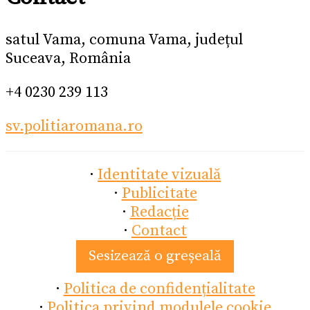
satul Vama, comuna Vama, județul
Suceava, România
+4 0230 239 113
sv.politiaromana.ro
·
Identitate vizuală
·
Publicitate
·
Redacție
·
Contact
Sesizează o greșeală
·
Politica de confidențialitate
·
Politica privind modulele cookie