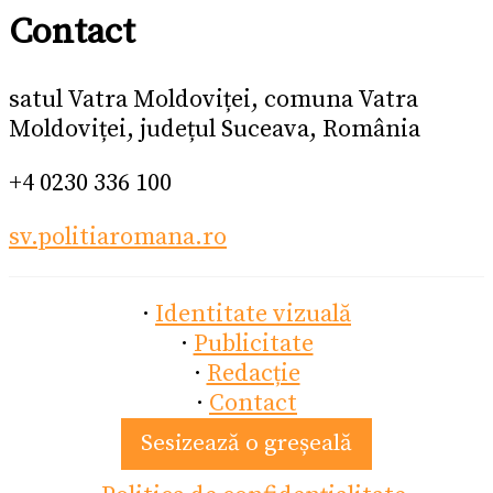
Contact
satul Vatra Moldoviței, comuna Vatra
Moldoviței, județul Suceava, România
+4 0230 336 100
sv.politiaromana.ro
·
Identitate vizuală
·
Publicitate
·
Redacție
·
Contact
Sesizează o greșeală