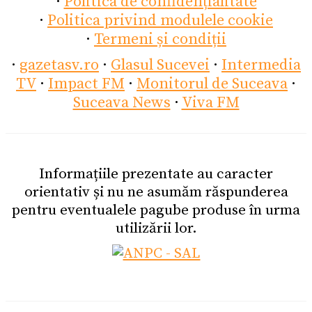
·
Politica de confidențialitate
·
Politica privind modulele cookie
·
Termeni și condiții
·
gazetasv.ro
·
Glasul Sucevei
·
Intermedia
TV
·
Impact FM
·
Monitorul de Suceava
·
Suceava News
·
Viva FM
Informațiile prezentate au caracter
orientativ și nu ne asumăm răspunderea
pentru eventualele pagube produse în urma
utilizării lor.