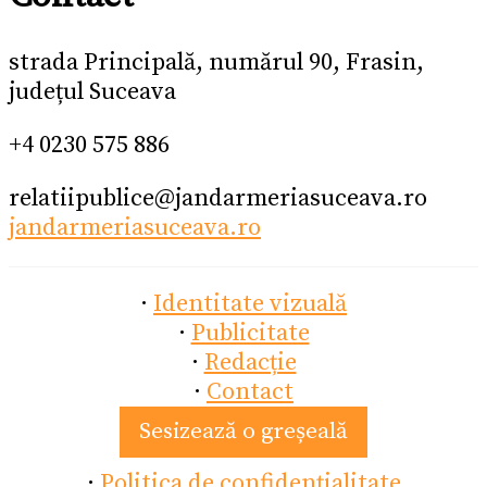
strada Principală, numărul 90, Frasin,
județul Suceava
+4 0230 575 886
relatiipublice@jandarmeriasuceava.ro
jandarmeriasuceava.ro
·
Identitate vizuală
·
Publicitate
·
Redacție
·
Contact
Sesizează o greșeală
·
Politica de confidențialitate