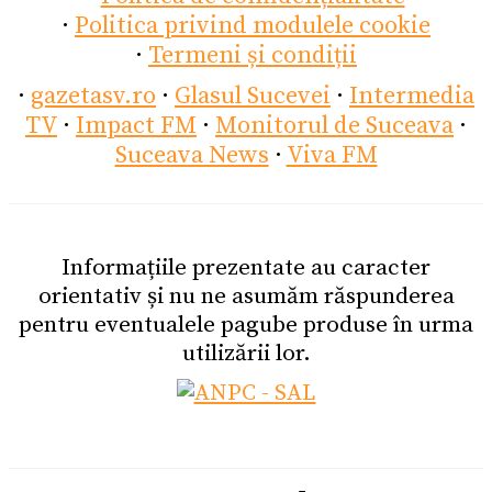
·
Politica privind modulele cookie
·
Termeni și condiții
·
gazetasv.ro
·
Glasul Sucevei
·
Intermedia
TV
·
Impact FM
·
Monitorul de Suceava
·
Suceava News
·
Viva FM
Informațiile prezentate au caracter
orientativ și nu ne asumăm răspunderea
pentru eventualele pagube produse în urma
utilizării lor.