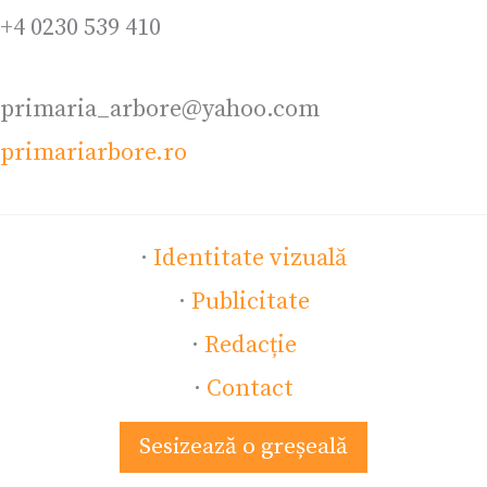
+4 0230 539 410
primaria_arbore@yahoo.com
primariarbore.ro
·
Identitate vizuală
·
Publicitate
·
Redacție
·
Contact
Sesizează o greșeală