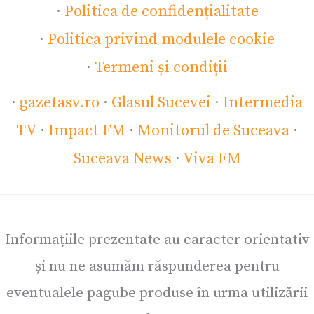
·
Politica de confidențialitate
·
Politica privind modulele cookie
·
Termeni și condiții
·
gazetasv.ro
·
Glasul Sucevei
·
Intermedia
TV
·
Impact FM
·
Monitorul de Suceava
·
Suceava News
·
Viva FM
Informațiile prezentate au caracter orientativ
și nu ne asumăm răspunderea pentru
eventualele pagube produse în urma utilizării