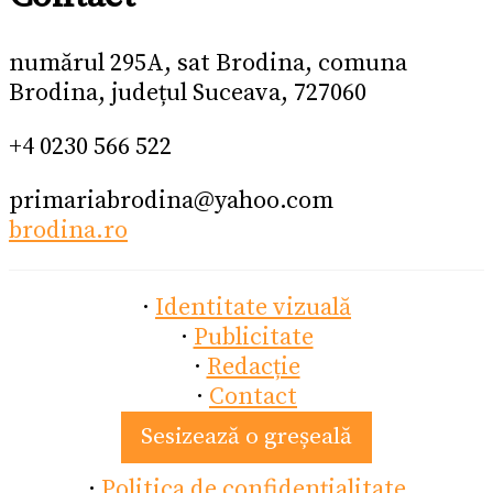
numărul 295A, sat Brodina, comuna
Brodina, județul Suceava, 727060
+4 0230 566 522
primariabrodina@yahoo.com
brodina.ro
·
Identitate vizuală
·
Publicitate
·
Redacție
·
Contact
Sesizează o greșeală
·
Politica de confidențialitate