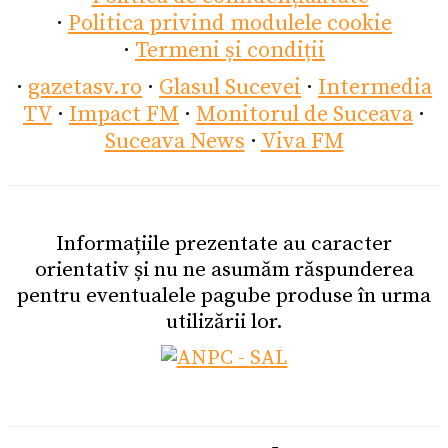
·
Politica privind modulele cookie
·
Termeni și condiții
·
gazetasv.ro
·
Glasul Sucevei
·
Intermedia
TV
·
Impact FM
·
Monitorul de Suceava
·
Suceava News
·
Viva FM
Informațiile prezentate au caracter
orientativ și nu ne asumăm răspunderea
pentru eventualele pagube produse în urma
utilizării lor.