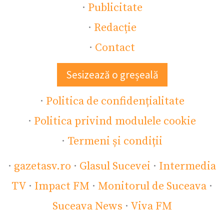
·
Publicitate
·
Redacție
·
Contact
Sesizează o greșeală
·
Politica de confidențialitate
·
Politica privind modulele cookie
·
Termeni și condiții
·
gazetasv.ro
·
Glasul Sucevei
·
Intermedia
TV
·
Impact FM
·
Monitorul de Suceava
·
Suceava News
·
Viva FM