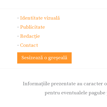
·
Identitate vizuală
·
Publicitate
·
Redacție
·
Contact
Sesizează o greșeală
Informațiile prezentate au caracter 
pentru eventualele pagube p