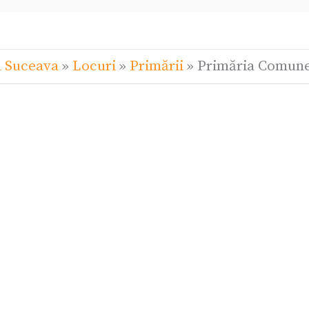
l Suceava
»
Locuri
»
Primării
»
Primăria Comune