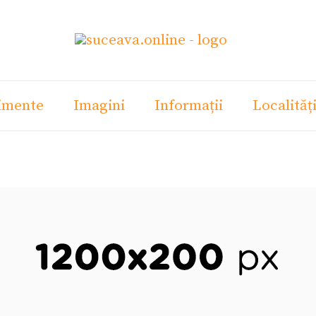
imente
Imagini
Informații
Localităț