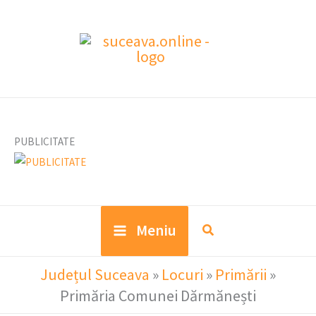
Skip
to
content
PUBLICITATE
Meniu
Județul Suceava
»
Locuri
»
Primării
»
Primăria Comunei Dărmănești