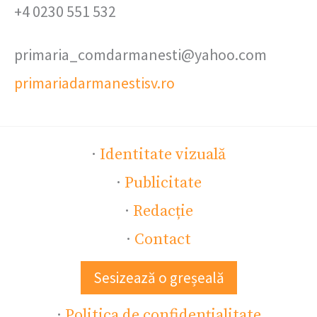
+4 0230 551 532
primaria_comdarmanesti@yahoo.com
primariadarmanestisv.ro
·
Identitate vizuală
·
Publicitate
·
Redacție
·
Contact
Sesizează o greșeală
·
Politica de confidențialitate