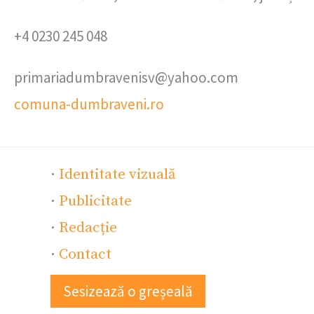
+4 0230 245 048
primariadumbravenisv@yahoo.com
comuna-dumbraveni.ro
·
Identitate vizuală
·
Publicitate
·
Redacție
·
Contact
Sesizează o greșeală