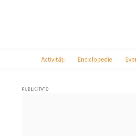
Skip
to
content
Activități
Enciclopedie
Eve
PUBLICITATE