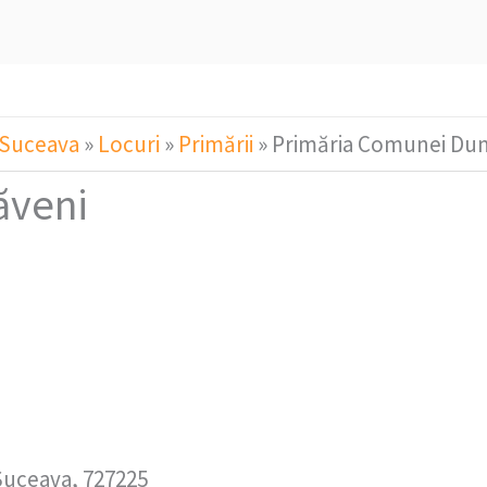
 Suceava
»
Locuri
»
Primării
»
Primăria Comunei Du
ăveni
.
uceava, 727225