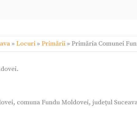
eava
»
Locuri
»
Primării
»
Primăria Comunei Fun
dovei.
ldovei, comuna Fundu Moldovei, județul Suceav