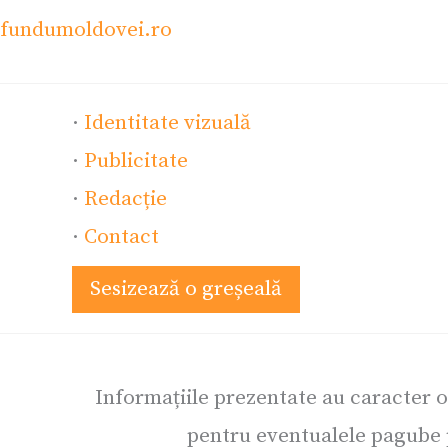
fundumoldovei.ro
·
Identitate vizuală
·
Publicitate
·
Redacție
·
Contact
Sesizează o greșeală
Informațiile prezentate au caracter 
pentru eventualele pagube p