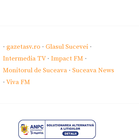
·
gazetasv.ro
·
Glasul Sucevei
·
Intermedia TV
·
Impact FM
·
Monitorul de Suceava
·
Suceava News
·
Viva FM