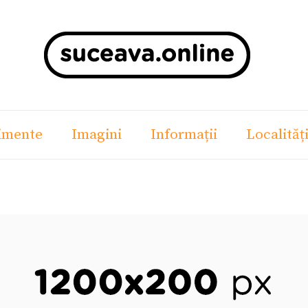
imente
Imagini
Informații
Localităț