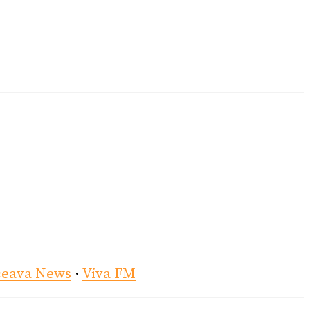
ceava News
·
Viva FM