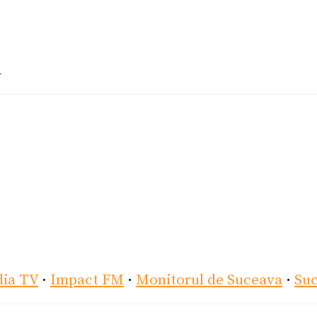
a
dia TV
·
Impact FM
·
Monitorul de Suceava
·
Su