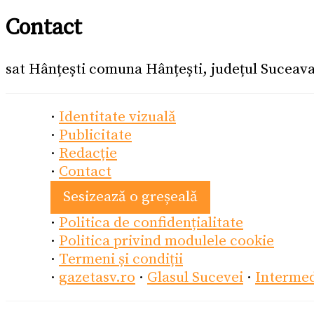
Contact
sat Hânțești comuna Hânțești, județul Suceav
·
Identitate vizuală
·
Publicitate
·
Redacție
·
Contact
Sesizează o greșeală
·
Politica de confidențialitate
·
Politica privind modulele cookie
·
Termeni și condiții
·
gazetasv.ro
·
Glasul Sucevei
·
Interme