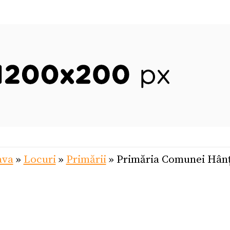
ava
»
Locuri
»
Primării
»
Primăria Comunei Hânț