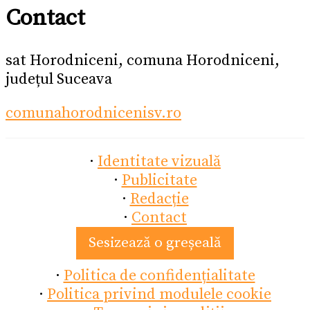
Contact
sat Horodniceni, comuna Horodniceni,
județul Suceava
comunahorodnicenisv.ro
·
Identitate vizuală
·
Publicitate
·
Redacție
·
Contact
Sesizează o greșeală
·
Politica de confidențialitate
·
Politica privind modulele cookie