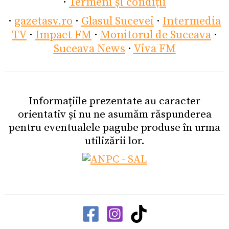
·
Termeni și condiții
·
gazetasv.ro
·
Glasul Sucevei
·
Intermedia
TV
·
Impact FM
·
Monitorul de Suceava
·
Suceava News
·
Viva FM
Informațiile prezentate au caracter
orientativ și nu ne asumăm răspunderea
pentru eventualele pagube produse în urma
utilizării lor.