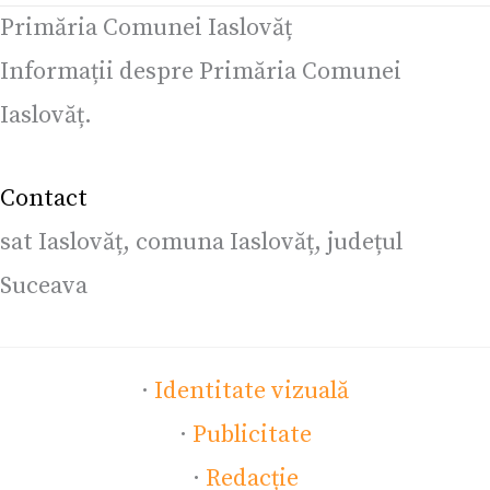
Primăria Comunei Iaslovăț
Informații despre Primăria Comunei
Iaslovăț.
Contact
sat Iaslovăț, comuna Iaslovăț, județul
Suceava
·
Identitate vizuală
·
Publicitate
·
Redacție