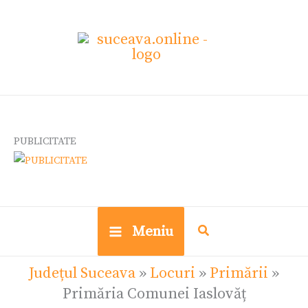
Skip
Ce
to
cauți?
content
PUBLICITATE
Meniu
Județul Suceava
»
Locuri
»
Primării
»
Primăria Comunei Iaslovăț