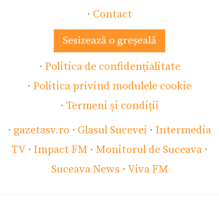
·
Contact
Sesizează o greșeală
·
Politica de confidențialitate
·
Politica privind modulele cookie
·
Termeni și condiții
·
gazetasv.ro
·
Glasul Sucevei
·
Intermedia
TV
·
Impact FM
·
Monitorul de Suceava
·
Suceava News
·
Viva FM