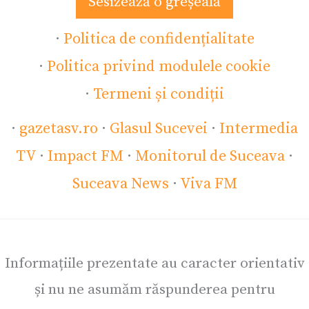
Sesizează o greșeală
·
Politica de confidențialitate
·
Politica privind modulele cookie
·
Termeni și condiții
·
gazetasv.ro
·
Glasul Sucevei
·
Intermedia
TV
·
Impact FM
·
Monitorul de Suceava
·
Suceava News
·
Viva FM
Informațiile prezentate au caracter orientativ
și nu ne asumăm răspunderea pentru