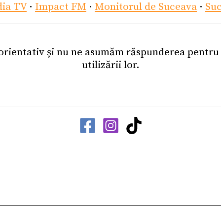
dia TV
·
Impact FM
·
Monitorul de Suceava
·
Su
 orientativ și nu ne asumăm răspunderea pentr
utilizării lor.