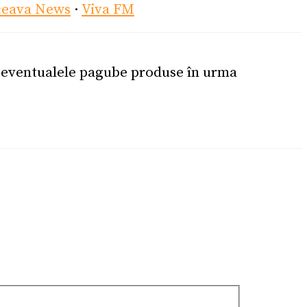
ceava News
·
Viva FM
u eventualele pagube produse în urma