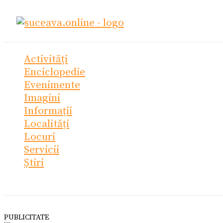
Skip
Ce
to
cauți?
content
Activități
Enciclopedie
Evenimente
Imagini
Informații
Localități
Locuri
Servicii
Știri
PUBLICITATE