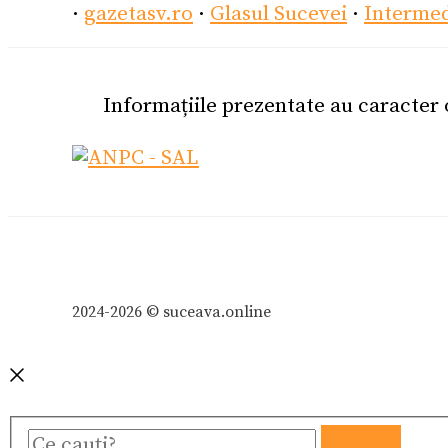
·
gazetasv.ro
·
Glasul Sucevei
·
Interme
Informațiile prezentate au caracter
2024-2026 © suceava.online