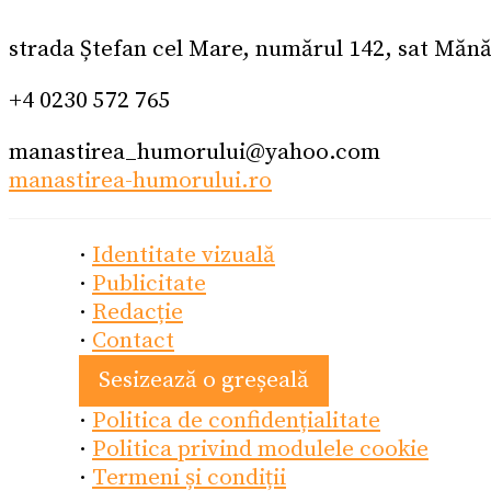
strada Ștefan cel Mare, numărul 142, sat Mă
+4 0230 572 765
manastirea_humorului@yahoo.com
manastirea-humorului.ro
·
Identitate vizuală
·
Publicitate
·
Redacție
·
Contact
Sesizează o greșeală
·
Politica de confidențialitate
·
Politica privind modulele cookie
·
Termeni și condiții