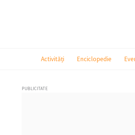
Skip
to
content
Activități
Enciclopedie
Eve
PUBLICITATE