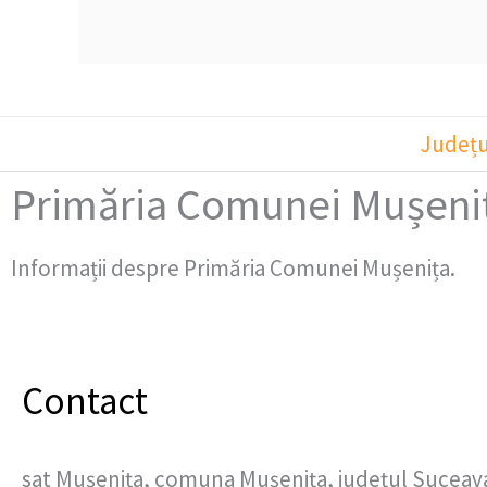
Județu
Primăria Comunei Mușeni
Informații despre Primăria Comunei Mușenița.
Contact
sat Mușenița, comuna Mușenița, județul Suceav