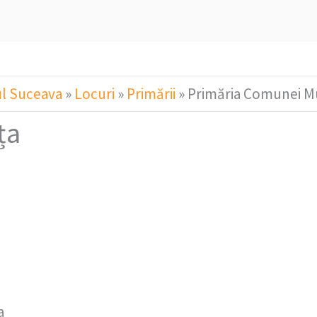
l Suceava
»
Locuri
»
Primării
»
Primăria Comunei M
ța
a