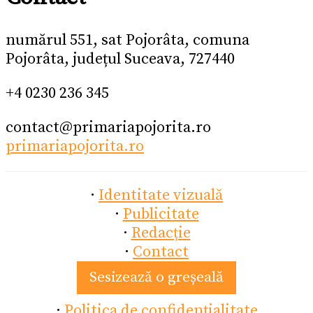
numărul 551, sat Pojorâta, comuna
Pojorâta, județul Suceava, 727440
+4 0230 236 345
contact@primariapojorita.ro
primariapojorita.ro
·
Identitate vizuală
·
Publicitate
·
Redacție
·
Contact
Sesizează o greșeală
·
Politica de confidențialitate