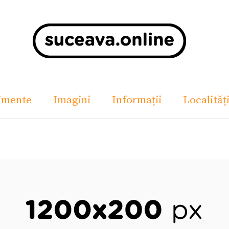
imente
Imagini
Informații
Localităț