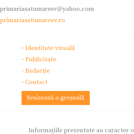
primariasatumaresv@yahoo.com
primariasatumaresv.ro
·
Identitate vizuală
·
Publicitate
·
Redacție
·
Contact
Sesizează o greșeală
Informațiile prezentate au caracter 