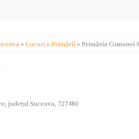
Suceava
»
Locuri
»
Primării
»
Primăria Comunei 
.
e, județul Suceava, 727480