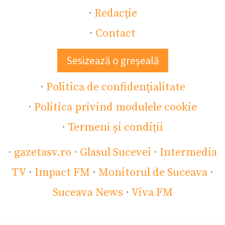
·
Redacție
·
Contact
Sesizează o greșeală
·
Politica de confidențialitate
·
Politica privind modulele cookie
·
Termeni și condiții
·
gazetasv.ro
·
Glasul Sucevei
·
Intermedia
TV
·
Impact FM
·
Monitorul de Suceava
·
Suceava News
·
Viva FM