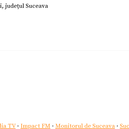
i, județul Suceava
dia TV
·
Impact FM
·
Monitorul de Suceava
·
Su