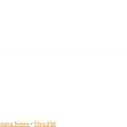
ceava News
·
Viva FM