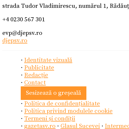
strada Tudor Vladimirescu, numărul 1, Rădăuț
+4 0230 567 301
evp@djepsv.ro
djepsv.ro
·
Identitate vizuală
·
Publicitate
·
Redacție
·
Contact
Sesizează o greșeală
·
Politica de confidențialitate
·
Politica privind modulele cookie
·
Termeni și condiții
·
gazetasv.ro
·
Glasul Sucevei
·
Interme