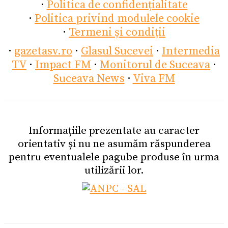
·
Politica de confidențialitate
·
Politica privind modulele cookie
·
Termeni și condiții
·
gazetasv.ro
·
Glasul Sucevei
·
Intermedia
TV
·
Impact FM
·
Monitorul de Suceava
·
Suceava News
·
Viva FM
Informațiile prezentate au caracter
orientativ și nu ne asumăm răspunderea
pentru eventualele pagube produse în urma
utilizării lor.