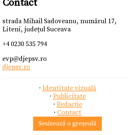
Contact
strada Mihail Sadoveanu, numărul 17,
Liteni, județul Suceava
+4 0230 535 794
evp@djepsv.ro
djepsv.ro
·
Identitate vizuală
·
Publicitate
·
Redacție
·
Contact
Sesizează o greșeală