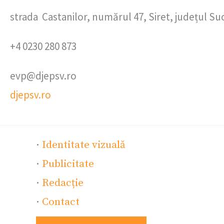
strada Castanilor, numărul 47, Siret, județul S
+4 0230 280 873
evp@djepsv.ro
djepsv.ro
·
Identitate vizuală
·
Publicitate
·
Redacție
·
Contact