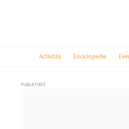
Skip
to
content
Activități
Enciclopedie
Eve
PUBLICITATE