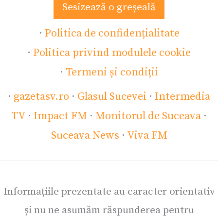
Sesizează o greșeală
·
Politica de confidențialitate
·
Politica privind modulele cookie
·
Termeni și condiții
·
gazetasv.ro
·
Glasul Sucevei
·
Intermedia
TV
·
Impact FM
·
Monitorul de Suceava
·
Suceava News
·
Viva FM
Informațiile prezentate au caracter orientativ
și nu ne asumăm răspunderea pentru