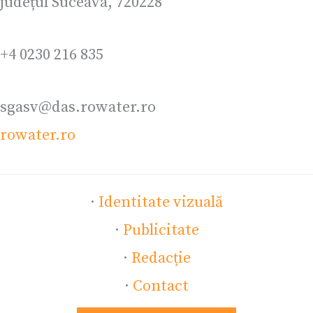
județul Suceava, 720228
+4 0230 216 835
sgasv@das.rowater.ro
rowater.ro
·
Identitate vizuală
·
Publicitate
·
Redacție
·
Contact