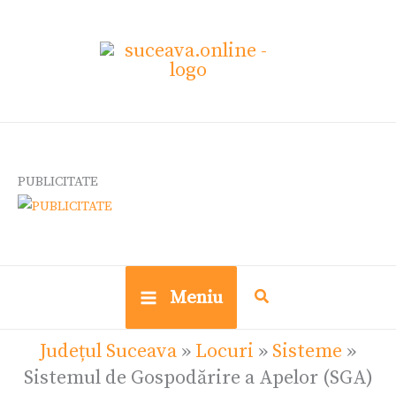
Skip
to
content
PUBLICITATE
Meniu
Județul Suceava
»
Locuri
»
Sisteme
»
Sistemul de Gospodărire a Apelor (SGA)