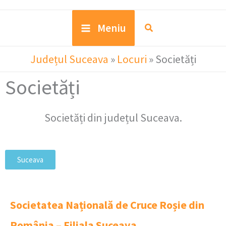
Meniu
Județul Suceava
»
Locuri
»
Societăți
Societăți
Societăți din județul Suceava.
Suceava
Societatea Națională de Cruce Roșie din
România – Filiala Suceava