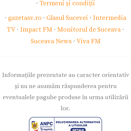
·
Termeni și condiții
·
gazetasv.ro
·
Glasul Sucevei
·
Intermedia
TV
·
Impact FM
·
Monitorul de Suceava
·
Suceava News
·
Viva FM
Informațiile prezentate au caracter orientativ
și nu ne asumăm răspunderea pentru
eventualele pagube produse în urma utilizării
lor.