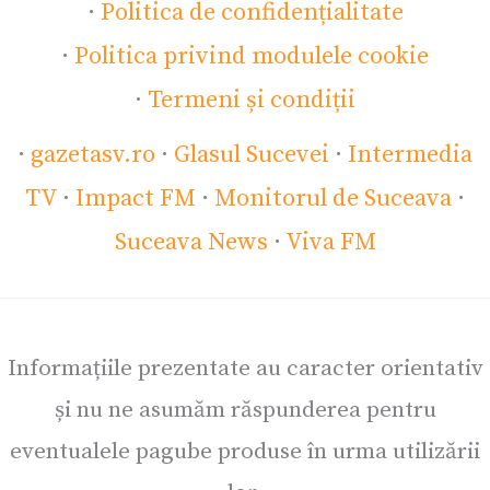
·
Politica de confidențialitate
·
Politica privind modulele cookie
·
Termeni și condiții
·
gazetasv.ro
·
Glasul Sucevei
·
Intermedia
TV
·
Impact FM
·
Monitorul de Suceava
·
Suceava News
·
Viva FM
Informațiile prezentate au caracter orientativ
și nu ne asumăm răspunderea pentru
eventualele pagube produse în urma utilizării