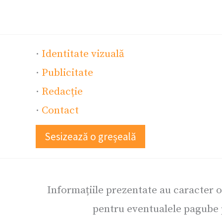
·
Identitate vizuală
·
Publicitate
·
Redacție
·
Contact
Sesizează o greșeală
Informațiile prezentate au caracter 
pentru eventualele pagube p