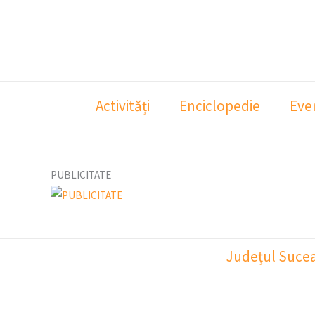
Skip
to
content
Activități
Enciclopedie
Eve
PUBLICITATE
Județul Suce