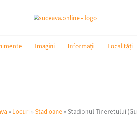
nimente
Imagini
Informații
Localități
ava
»
Locuri
»
Stadioane
»
Stadionul Tineretului (G