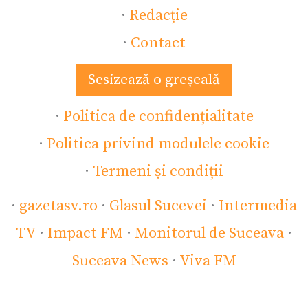
·
Redacție
·
Contact
Sesizează o greșeală
·
Politica de confidențialitate
·
Politica privind modulele cookie
·
Termeni și condiții
·
gazetasv.ro
·
Glasul Sucevei
·
Intermedia
TV
·
Impact FM
·
Monitorul de Suceava
·
Suceava News
·
Viva FM