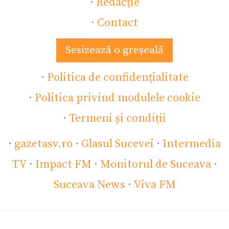
·
Redacție
·
Contact
Sesizează o greșeală
·
Politica de confidențialitate
·
Politica privind modulele cookie
·
Termeni și condiții
·
gazetasv.ro
·
Glasul Sucevei
·
Intermedia
TV
·
Impact FM
·
Monitorul de Suceava
·
Suceava News
·
Viva FM