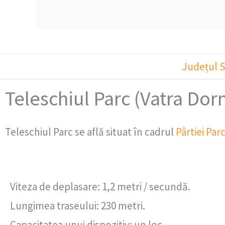
Județul 
Teleschiul Parc (Vatra Dor
Teleschiul Parc se află situat în cadrul
Pârtiei Par
Viteza de deplasare: 1,2 metri / secundă.
Lungimea traseului: 230 metri.
Capacitatea unui dispozitiv: un loc.