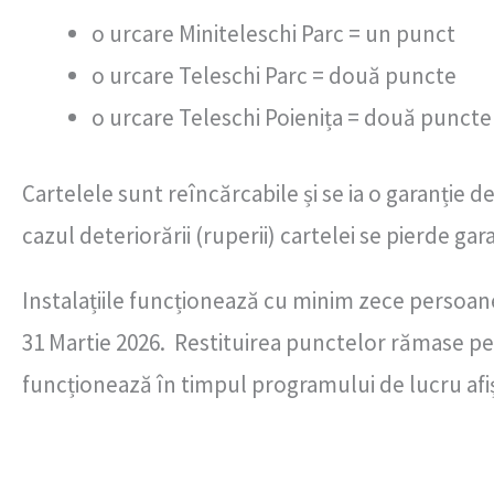
o urcare Miniteleschi Parc = un punct
o urcare Teleschi Parc = două puncte
o urcare Teleschi Poienița = două puncte
Cartelele sunt reîncărcabile și se ia o garanție d
cazul deteriorării (ruperii) cartelei se pierde gara
Instalațiile funcționează cu minim zece persoane
31 Martie 2026. Restituirea punctelor rămase pe c
funcționează în timpul programului de lucru afiș