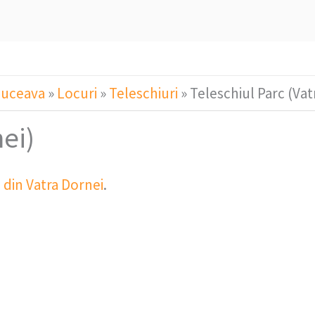
Suceava
»
Locuri
»
Teleschiuri
»
Teleschiul Parc (Vat
nei)
c din Vatra Dornei
.