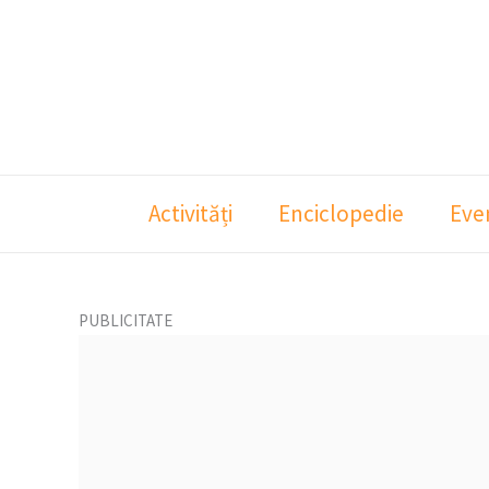
Skip
to
content
Activități
Enciclopedie
Eve
PUBLICITATE