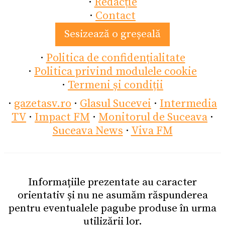
·
Redacție
·
Contact
Sesizează o greșeală
·
Politica de confidențialitate
·
Politica privind modulele cookie
·
Termeni și condiții
·
gazetasv.ro
·
Glasul Sucevei
·
Intermedia
TV
·
Impact FM
·
Monitorul de Suceava
·
Suceava News
·
Viva FM
Informațiile prezentate au caracter
orientativ și nu ne asumăm răspunderea
pentru eventualele pagube produse în urma
utilizării lor.