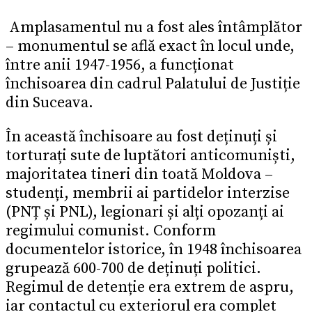
Amplasamentul nu a fost ales întâmplător
– monumentul se află exact în locul unde,
între anii 1947-1956, a funcționat
închisoarea din cadrul Palatului de Justiție
din Suceava.
În această închisoare au fost deținuți și
torturați sute de luptători anticomuniști,
majoritatea tineri din toată Moldova –
studenți, membrii ai partidelor interzise
(PNȚ și PNL), legionari și alți opozanți ai
regimului comunist. Conform
documentelor istorice, în 1948 închisoarea
grupează 600-700 de deținuți politici.
Regimul de detenție era extrem de aspru,
iar contactul cu exteriorul era complet