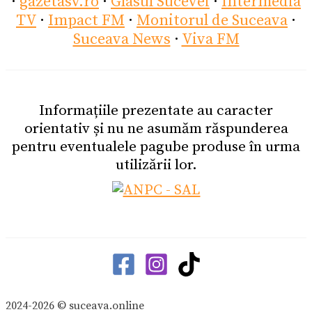
·
gazetasv.ro
·
Glasul Sucevei
·
Intermedia
TV
·
Impact FM
·
Monitorul de Suceava
·
Suceava News
·
Viva FM
Informațiile prezentate au caracter
orientativ și nu ne asumăm răspunderea
pentru eventualele pagube produse în urma
utilizării lor.
2024-2026 © suceava.online