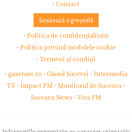
·
Contact
Sesizează o greșeală
·
Politica de confidențialitate
·
Politica privind modulele cookie
·
Termeni și condiții
·
gazetasv.ro
·
Glasul Sucevei
·
Intermedia
TV
·
Impact FM
·
Monitorul de Suceava
·
Suceava News
·
Viva FM
Informațiile prezentate au caracter orientativ