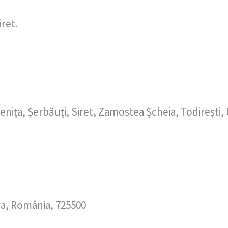
ret.
enița, Șerbăuți, Siret, Zamostea Șcheia, Todirești, 
va, România, 725500