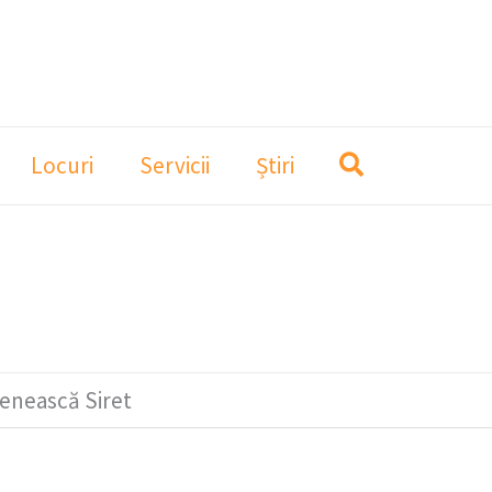
Locuri
Servicii
Știri
șenească Siret