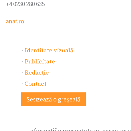
+4 0230 280 635
anaf.ro
·
Identitate vizuală
·
Publicitate
·
Redacție
·
Contact
Sesizează o greșeală