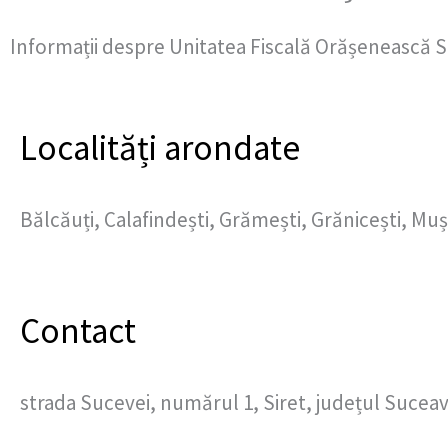
Informații despre Unitatea Fiscală Orășenească Si
Localități arondate
Bălcăuți, Calafindești, Grămești, Grănicești, Muș
Contact
strada Sucevei, numărul 1, Siret, județul Sucea