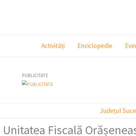
Skip
to
content
Activități
Enciclopedie
Eve
PUBLICITATE
Județul Suce
Unitatea Fiscală Orășeneas