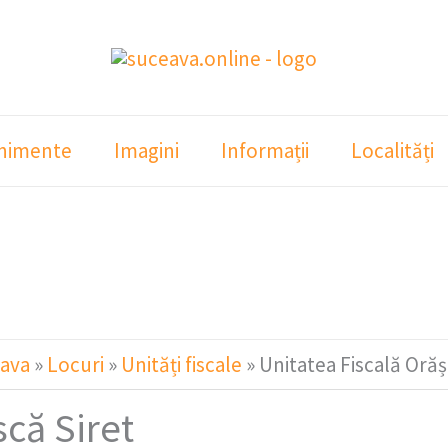
nimente
Imagini
Informații
Localități
ava
»
Locuri
»
Unități fiscale
»
Unitatea Fiscală Oră
că Siret