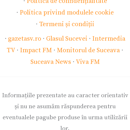
·
Politica de confidențialitate
·
Politica privind modulele cookie
·
Termeni și condiții
·
gazetasv.ro
·
Glasul Sucevei
·
Intermedia
TV
·
Impact FM
·
Monitorul de Suceava
·
Suceava News
·
Viva FM
Informațiile prezentate au caracter orientativ
și nu ne asumăm răspunderea pentru
eventualele pagube produse în urma utilizării
lor.