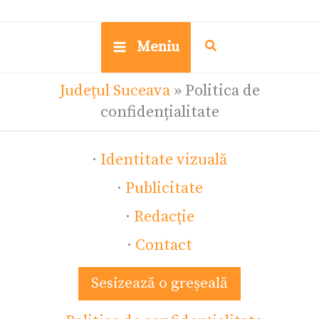
Meniu
Județul Suceava
»
Politica de
confidențialitate
·
Identitate vizuală
·
Publicitate
·
Redacție
·
Contact
Sesizează o greșeală