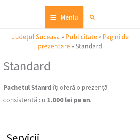
Meniu
Județul Suceava
»
Publicitate
»
Pagini de
prezentare
»
Standard
Standard
Pachetul Stanrd
îți oferă o prezență
consistentă cu
1.000 lei pe an
.
Servicii