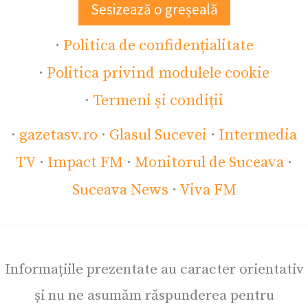
Sesizează o greșeală
·
Politica de confidențialitate
·
Politica privind modulele cookie
·
Termeni și condiții
·
gazetasv.ro
·
Glasul Sucevei
·
Intermedia
TV
·
Impact FM
·
Monitorul de Suceava
·
Suceava News
·
Viva FM
Informațiile prezentate au caracter orientativ
și nu ne asumăm răspunderea pentru