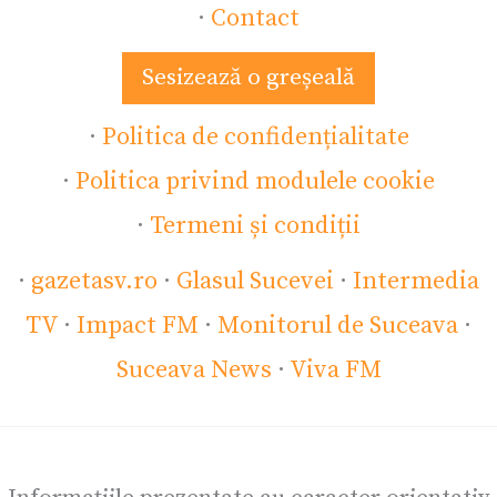
·
Contact
Sesizează o greșeală
·
Politica de confidențialitate
·
Politica privind modulele cookie
·
Termeni și condiții
·
gazetasv.ro
·
Glasul Sucevei
·
Intermedia
TV
·
Impact FM
·
Monitorul de Suceava
·
Suceava News
·
Viva FM