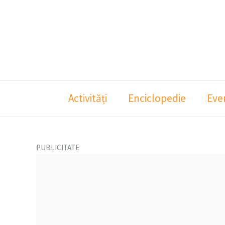
Skip
to
content
Activități
Enciclopedie
Eve
PUBLICITATE