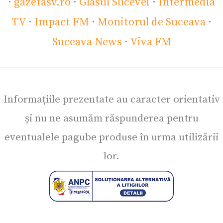
·
gazetasv.ro
·
Glasul Sucevei
·
Intermedia
TV
·
Impact FM
·
Monitorul de Suceava
·
Suceava News
·
Viva FM
Informațiile prezentate au caracter orientativ
și nu ne asumăm răspunderea pentru
eventualele pagube produse în urma utilizării
lor.