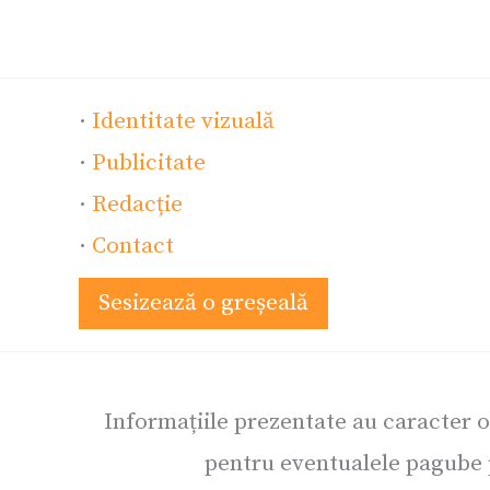
·
Identitate vizuală
·
Publicitate
·
Redacție
·
Contact
Sesizează o greșeală
Informațiile prezentate au caracter 
pentru eventualele pagube p