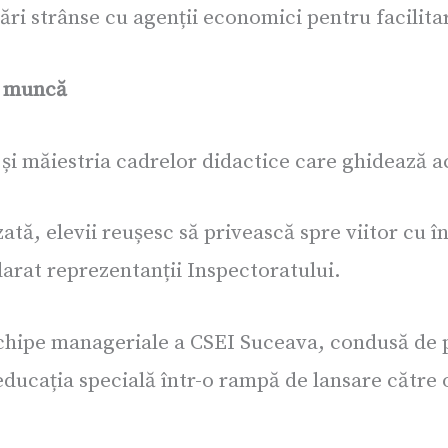
ări strânse cu agenții economici pentru facilitar
n muncă
și măiestria cadrelor didactice care ghidează a
ată, elevii reușesc să privească spre viitor cu 
larat reprezentanții Inspectoratului.
i echipe manageriale a CSEI Suceava, condusă de 
ducația specială într-o rampă de lansare către 