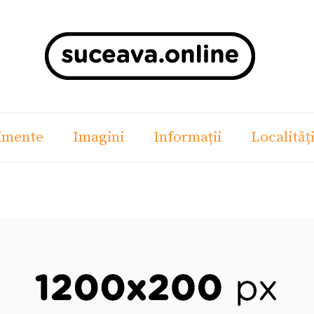
imente
Imagini
Informații
Localităț