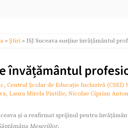
va
»
Știri
»
ISJ Suceava susține învățământul prof
e învățământul profesio
uc
,
Centrul Școlar de Educație Incluzivă (CSEI)
va
,
Laura Mirela Pintilie
,
Nicolae Ciprian Anto
ceava și-a reafirmat sprijinul pentru învățământ
Săptămâna Meseriilor
.