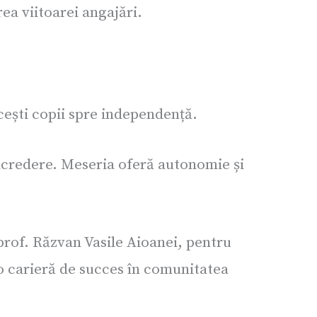
ea viitoarei angajări.
cești copii spre independență.
încredere. Meseria oferă autonomie și
prof. Răzvan Vasile Aioanei, pentru
o carieră de succes în comunitatea