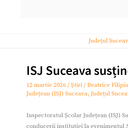
Județul Sucea
ISJ Suceava susțin
12 martie 2026
/
Știri
/
Beatrice Filipi
Județean (ISJ) Suceava
,
Județul Sucea
Inspectoratul Școlar Județean (ISJ) Su
conducerii instituției la evenimentul