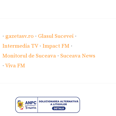
·
gazetasv.ro
·
Glasul Sucevei
·
Intermedia TV
·
Impact FM
·
Monitorul de Suceava
·
Suceava News
·
Viva FM