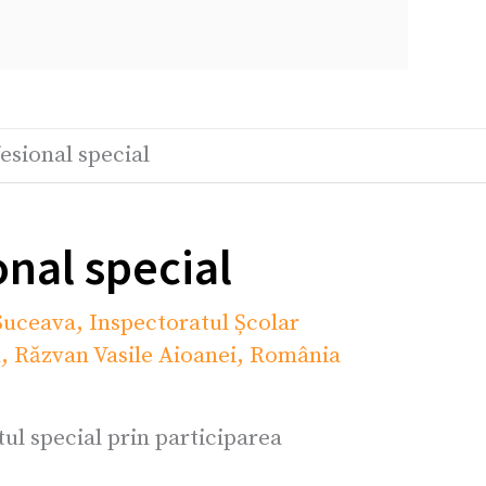
esional special
nal special
 Suceava
,
Inspectoratul Școlar
n
,
Răzvan Vasile Aioanei
,
România
ul special prin participarea