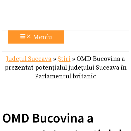
Meniu
Județul Suceava
»
Știri
»
OMD Bucovina a
prezentat potențialul județului Suceava în
Parlamentul britanic
OMD Bucovina a