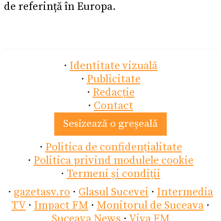
de referință în Europa.
·
Identitate vizuală
·
Publicitate
·
Redacție
·
Contact
Sesizează o greșeală
·
Politica de confidențialitate
·
Politica privind modulele cookie
·
Termeni și condiții
·
gazetasv.ro
·
Glasul Sucevei
·
Intermedia
TV
·
Impact FM
·
Monitorul de Suceava
·
Suceava News
·
Viva FM