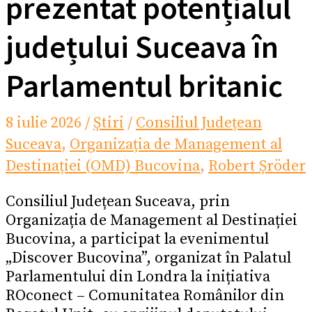
prezentat potențialul
județului Suceava în
Parlamentul britanic
8 iulie 2026
/
Știri
/
Consiliul Județean
Suceava
,
Organizația de Management al
Destinației (OMD) Bucovina
,
Robert Șröder
Consiliul Județean Suceava, prin
Organizația de Management al Destinației
Bucovina, a participat la evenimentul
„Discover Bucovina”, organizat în Palatul
Parlamentului din Londra la inițiativa
ROconect – Comunitatea Românilor din