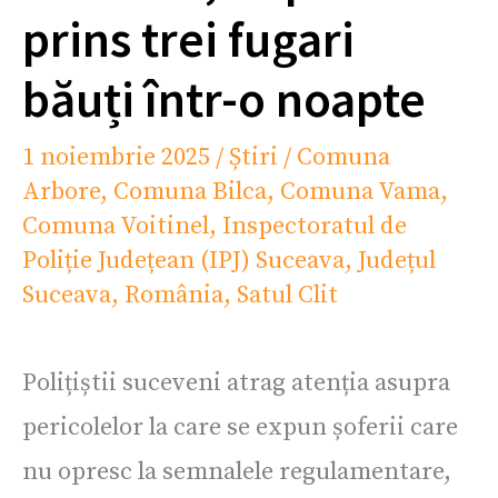
prins trei fugari
băuți într-o noapte
1 noiembrie 2025
/
Știri
/
Comuna
Arbore
,
Comuna Bilca
,
Comuna Vama
,
Comuna Voitinel
,
Inspectoratul de
Poliție Județean (IPJ) Suceava
,
Județul
Suceava
,
România
,
Satul Clit
Polițiștii suceveni atrag atenția asupra
pericolelor la care se expun șoferii care
nu opresc la semnalele regulamentare,